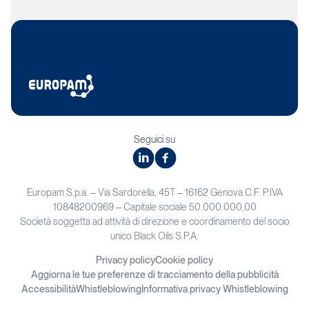
Seguici su
linkedin
facebook
Europam S.p.a. – Via Sardorella, 45T – 16162 Genova C.F. P.IVA
10848200969 – Capitale sociale 50.000.000,00
Società soggetta ad attività di direzione e coordinamento del socio
unico Black Oils S.P.A.
Privacy policy
Cookie policy
Aggiorna le tue preferenze di tracciamento della pubblicità
Accessibilità
Whistleblowing
Informativa privacy Whistleblowing