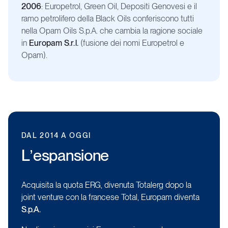
2006
: Europetrol, Green Oil, Depositi Genovesi e il
ramo petrolifero della Black Oils conferiscono tutti
nella Opam Oils S.p.A. che cambia la ragione sociale
in
Europam S.r.l.
(fusione dei nomi Europetrol e
Opam).
DAL
2014
A
OGGI
L’espansione
Acquisita la quota ERG, divenuta Totalerg dopo la
joint venture con la francese Total, Europam diventa
S.p.A.