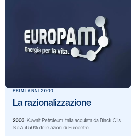
PRIMI
ANNI
2000
La
razionalizzazione
2003
: Kuwait Petroleum Italia acquista da Black Oils
S.p.A. il 50% delle azioni di Europetrol.