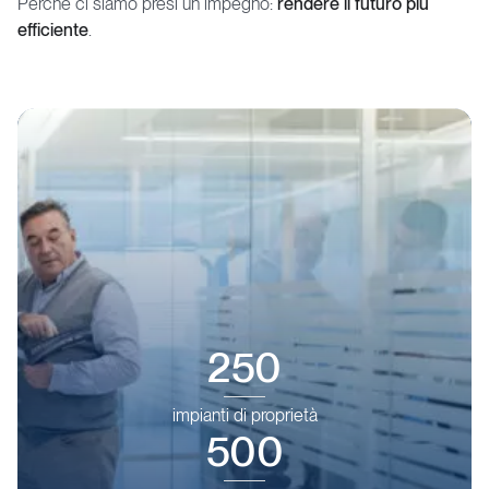
Perché ci siamo presi un impegno:
rendere il futuro più
efficiente
.
250
impianti
di
proprietà
500