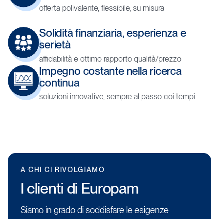
offerta polivalente, flessibile, su misura
Solidità
finanziaria,
esperienza
e
serietà
affidabilità e ottimo rapporto qualità/prezzo
Impegno
costante
nella
ricerca
continua
soluzioni innovative, sempre al passo coi tempi
A
CHI
CI
RIVOLGIAMO
I
clienti
di
Europam
Siamo in grado di soddisfare le esigenze