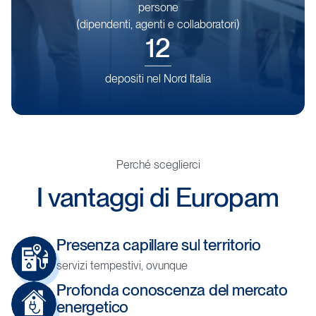
persone
(dipendenti,
agenti
e
collaboratori)
12
depositi
nel
Nord
Italia
Perché sceglierci
I
vantaggi
di
Europam
Presenza
capillare
sul
territorio
servizi tempestivi, ovunque
Profonda
conoscenza
del
mercato
energetico