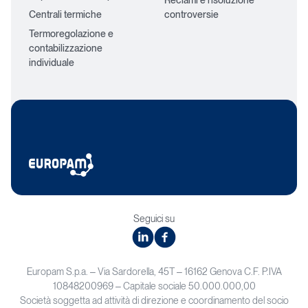
Centrali termiche
controversie
Termoregolazione e
contabilizzazione
individuale
Seguici su
linkedin
facebook
Europam S.p.a. – Via Sardorella, 45T – 16162 Genova C.F. P.IVA
10848200969 – Capitale sociale 50.000.000,00
Società soggetta ad attività di direzione e coordinamento del socio