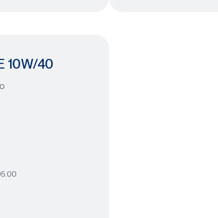
E
10W/40
co
05.00