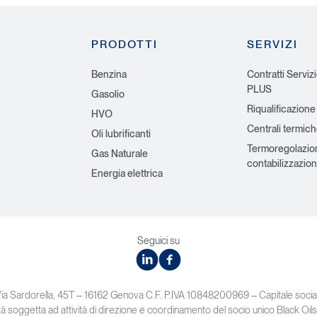
PRODOTTI
SERVIZI
Benzina
Contratti Serviz
PLUS
Gasolio
Riqualificazione
HVO
Centrali termic
Oli lubrificanti
Termoregolazio
Gas Naturale
contabilizzazion
Energia elettrica
Seguici su
linkedin
facebook
Via Sardorella, 45T – 16162 Genova C.F. P.IVA 10848200969 – Capitale soc
à soggetta ad attività di direzione e coordinamento del socio unico Black Oils