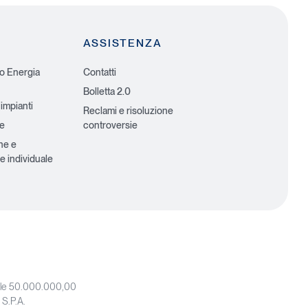
ASSISTENZA
io Energia
Contatti
Bolletta 2.0
 impianti
Reclami e risoluzione
he
controversie
ne e
e individuale
iale 50.000.000,00
 S.P.A.