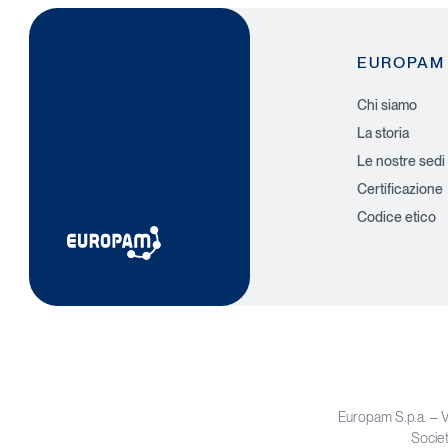
EUROPAM
Chi siamo
La storia
Le nostre sedi
Certificazione
Codice etico
Europam S.p.a. – 
Societ