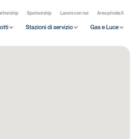
rtnership
Sponsorship
Lavora con noi
Area privata
otti
Stazioni di servizio
Gas e Luce