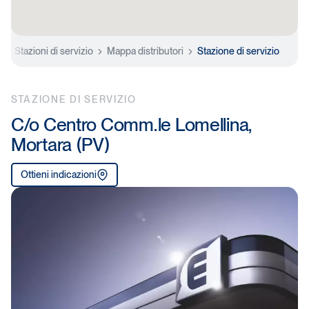
e
Stazioni di servizio
Mappa distributori
Stazione di servizio
STAZIONE DI SERVIZIO
C/o Centro Comm.le Lomellina,
Mortara (PV)
Ottieni indicazioni