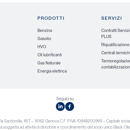
PRODOTTI
SERVIZI
Benzina
Contratti Serviz
PLUS
Gasolio
Riqualificazione
HVO
Centrali termic
Oli lubrificanti
Termoregolazio
Gas Naturale
contabilizzazion
Energia elettrica
Seguici su
linkedin
facebook
Via Sardorella, 45T – 16162 Genova C.F. P.IVA 10848200969 – Capitale soc
à soggetta ad attività di direzione e coordinamento del socio unico Black Oils