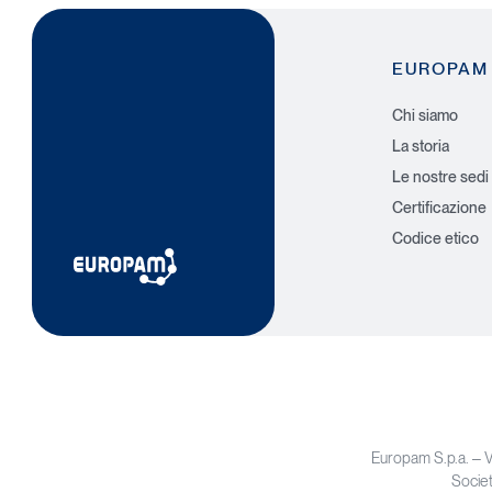
EUROPAM
Chi siamo
La storia
Le nostre sedi
Certificazione
Codice etico
Europam S.p.a. – 
Societ