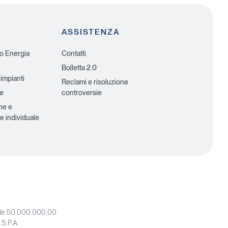
ASSISTENZA
io Energia
Contatti
Bolletta 2.0
 impianti
Reclami e risoluzione
he
controversie
ne e
e individuale
iale 50.000.000,00
 S.P.A.