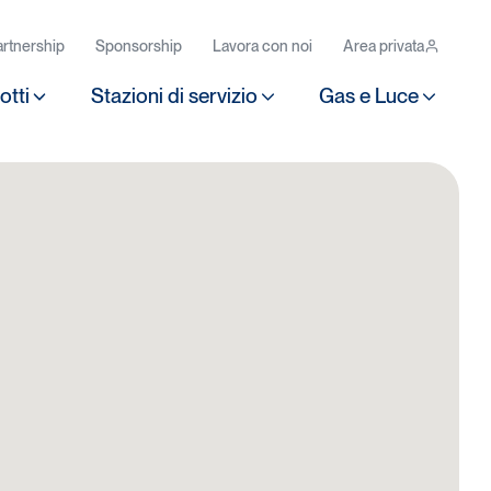
rtnership
Sponsorship
Lavora con noi
Area privata
otti
Stazioni di servizio
Gas e Luce