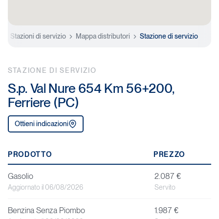
e
Stazioni di servizio
Mappa distributori
Stazione di servizio
STAZIONE DI SERVIZIO
S.p. Val Nure 654 Km 56+200,
Ferriere (PC)
Ottieni indicazioni
P
PRODOTTO
PREZZO
r
Gasolio
2.087 €
o
Aggiornato il 06/08/2026
Servito
d
Benzina Senza Piombo
1.987 €
o