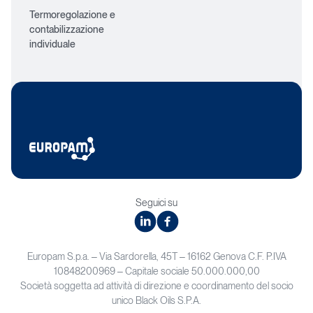
Termoregolazione e
contabilizzazione
individuale
Seguici su
linkedin
facebook
Europam S.p.a. – Via Sardorella, 45T – 16162 Genova C.F. P.IVA
10848200969 – Capitale sociale 50.000.000,00
Società soggetta ad attività di direzione e coordinamento del socio
unico Black Oils S.P.A.