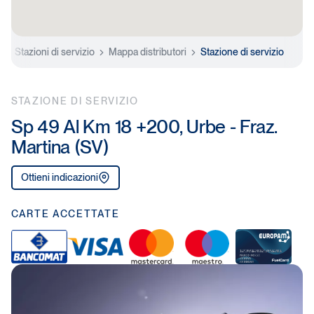
e
Stazioni di servizio
Mappa distributori
Stazione di servizio
STAZIONE DI SERVIZIO
Sp 49 Al Km 18 +200, Urbe - Fraz.
Martina (SV)
Ottieni indicazioni
CARTE ACCETTATE
B
V
M
M
E
a
I
a
a
u
n
S
s
e
r
c
A
t
s
o
o
e
t
p