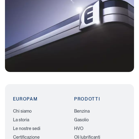
m
r
r
a
a
c
o
m
t
a
F
r
u
d
e
l
C
a
r
d
EUROPAM
PRODOTTI
Chi siamo
Benzina
La storia
Gasolio
Le nostre sedi
HVO
Certificazione
Oli lubrificanti