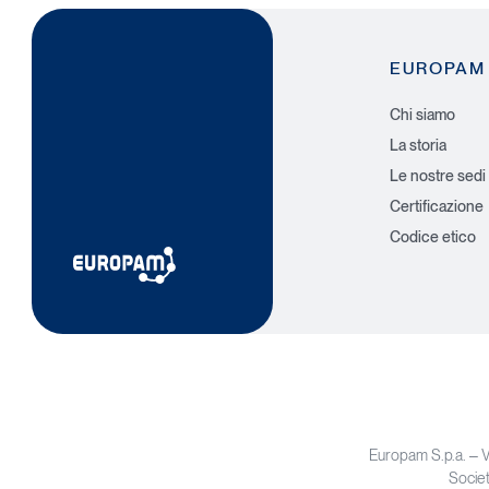
EUROPAM
Chi siamo
La storia
Le nostre sedi
Certificazione
Codice etico
Europam S.p.a. – 
Societ