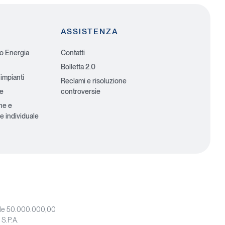
ASSISTENZA
io Energia
Contatti
Bolletta 2.0
 impianti
Reclami e risoluzione
he
controversie
ne e
e individuale
iale 50.000.000,00
 S.P.A.