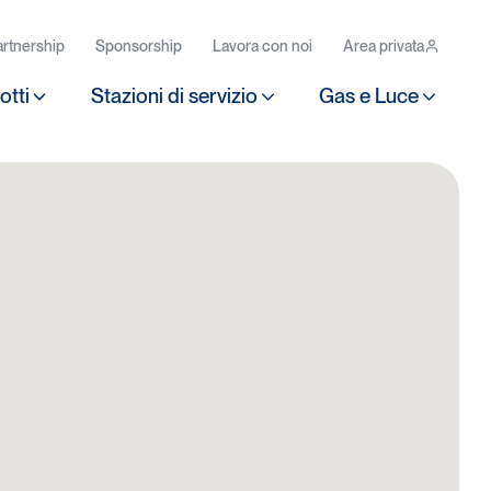
rtnership
Sponsorship
Lavora con noi
Area privata
otti
Stazioni di servizio
Gas e Luce