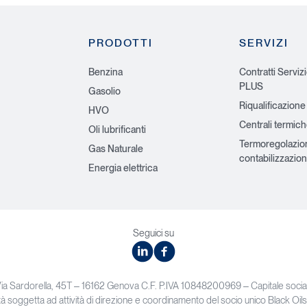
PRODOTTI
SERVIZI
Benzina
Contratti Serviz
PLUS
Gasolio
Riqualificazione
HVO
Centrali termic
Oli lubrificanti
Termoregolazio
Gas Naturale
contabilizzazion
Energia elettrica
Seguici su
linkedin
facebook
Via Sardorella, 45T – 16162 Genova C.F. P.IVA 10848200969 – Capitale soc
à soggetta ad attività di direzione e coordinamento del socio unico Black Oils