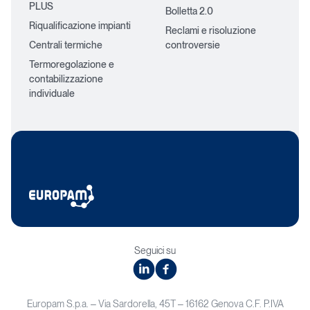
PLUS
Bolletta 2.0
Riqualificazione impianti
Reclami e risoluzione
Centrali termiche
controversie
Termoregolazione e
contabilizzazione
individuale
Seguici su
linkedin
facebook
Europam S.p.a. – Via Sardorella, 45T – 16162 Genova C.F. P.IVA