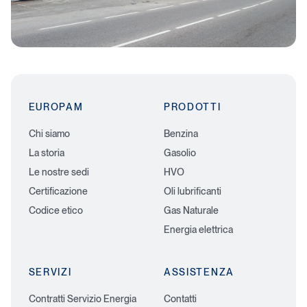
e
l
C
a
r
d
EUROPAM
PRODOTTI
Chi siamo
Benzina
La storia
Gasolio
Le nostre sedi
HVO
Certificazione
Oli lubrificanti
Codice etico
Gas Naturale
Energia elettrica
SERVIZI
ASSISTENZA
Contratti Servizio Energia
Contatti