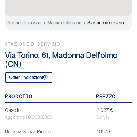
e
Stazioni di servizio
Mappa distributori
Stazione di servizio
STAZIONE DI SERVIZIO
Via Torino, 61, Madonna Dell'olmo
(CN)
Ottieni indicazioni
P
PRODOTTO
PREZZO
r
Gasolio
2.037 €
o
Aggiornato il 06/08/2026
Servito
d
Benzina Senza Piombo
1.957 €
o