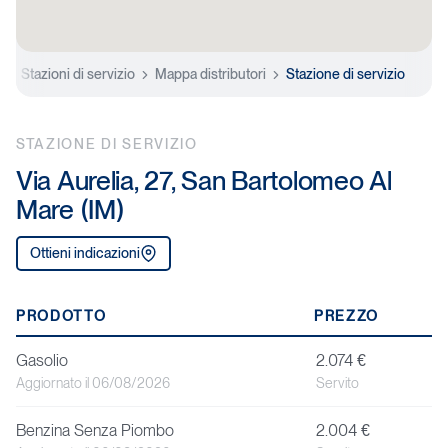
e
Stazioni di servizio
Mappa distributori
Stazione di servizio
STAZIONE DI SERVIZIO
Via Aurelia, 27, San Bartolomeo Al
Mare (IM)
Ottieni indicazioni
P
PRODOTTO
PREZZO
r
Gasolio
2.074 €
o
Aggiornato il 06/08/2026
Servito
d
Benzina Senza Piombo
2.004 €
o