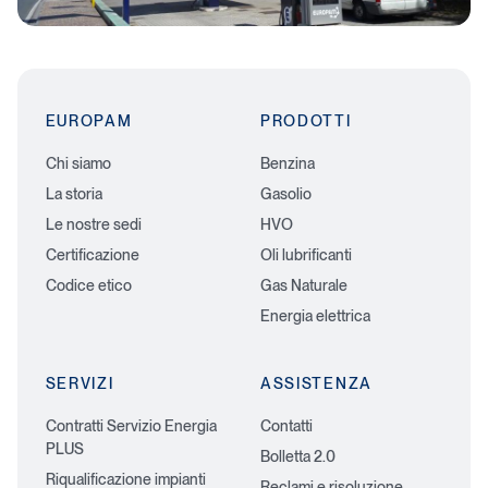
d
e
l
C
a
EUROPAM
PRODOTTI
r
d
Chi siamo
Benzina
La storia
Gasolio
Le nostre sedi
HVO
Certificazione
Oli lubrificanti
Codice etico
Gas Naturale
Energia elettrica
SERVIZI
ASSISTENZA
Contratti Servizio Energia
Contatti
PLUS
Bolletta 2.0
Riqualificazione impianti
Reclami e risoluzione