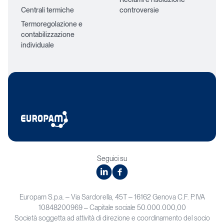
Centrali termiche
controversie
Termoregolazione e
contabilizzazione
individuale
Seguici su
linkedin
facebook
Europam S.p.a. – Via Sardorella, 45T – 16162 Genova C.F. P.IVA
10848200969 – Capitale sociale 50.000.000,00
Società soggetta ad attività di direzione e coordinamento del socio