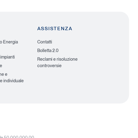
ASSISTENZA
io Energia
Contatti
Bolletta 2.0
 impianti
Reclami e risoluzione
he
controversie
ne e
e individuale
iale 50.000.000,00