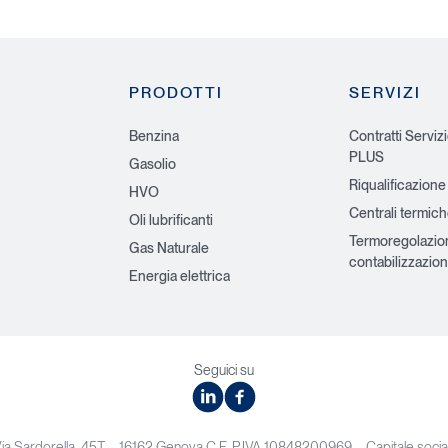
PRODOTTI
SERVIZI
Benzina
Contratti Serviz
PLUS
Gasolio
Riqualificazione
HVO
Centrali termic
Oli lubrificanti
Termoregolazio
Gas Naturale
contabilizzazion
Energia elettrica
Seguici su
linkedin
facebook
Via Sardorella, 45T – 16162 Genova C.F. P.IVA 10848200969 – Capitale soc