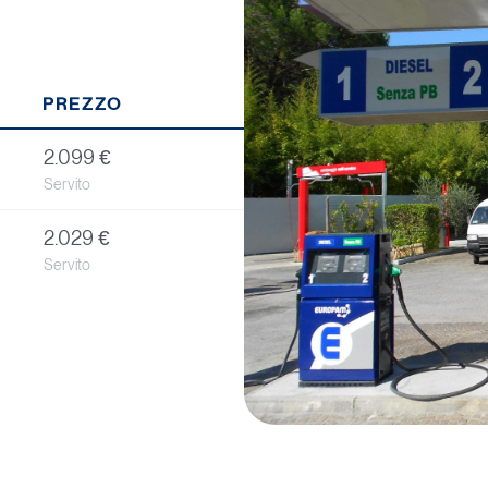
PREZZO
2.099 €
Servito
2.029 €
Servito