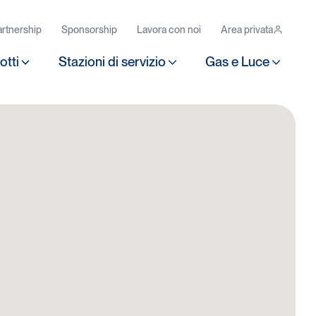
rtnership
Sponsorship
Lavora con noi
Area privata
otti
Stazioni di servizio
Gas e Luce