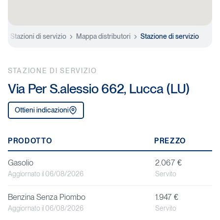
e
Stazioni di servizio
Mappa distributori
Stazione di servizio
STAZIONE DI SERVIZIO
Via Per S.alessio 662, Lucca (LU)
Ottieni indicazioni
P
PRODOTTO
PREZZO
r
Gasolio
2.067 €
o
Aggiornato il 06/08/2026
Servito
d
Benzina Senza Piombo
1.947 €
o
Aggiornato il 06/08/2026
Servito