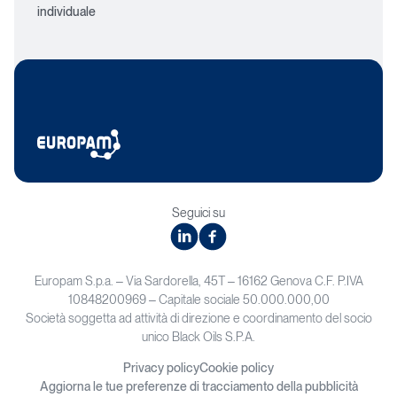
individuale
Seguici su
linkedin
facebook
Europam S.p.a. – Via Sardorella, 45T – 16162 Genova C.F. P.IVA
10848200969 – Capitale sociale 50.000.000,00
Società soggetta ad attività di direzione e coordinamento del socio
unico Black Oils S.P.A.
Privacy policy
Cookie policy
Aggiorna le tue preferenze di tracciamento della pubblicità