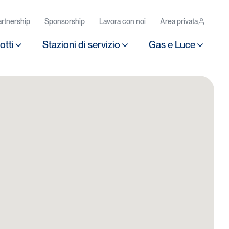
rtnership
Sponsorship
Lavora con noi
Area privata
otti
Stazioni di servizio
Gas e Luce