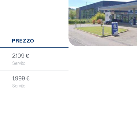
PREZZO
2.109 €
Servito
1.999 €
Servito