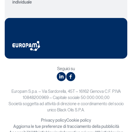
individuale
Seguici su
linkedin
facebook
Europam S.p.a. – Via Sardorella, 45T – 16162 Genova C.F. P.IVA
10848200969 – Capitale sociale 50.000.000,00
Società soggetta ad attività di direzione e coordinamento del socio
unico Black Oils S.P.A.
Privacy policy
Cookie policy
Aggiorna le tue preferenze di tracciamento della pubblicità