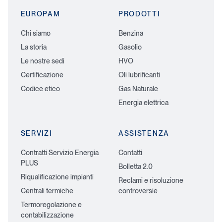
a
EUROPAM
PRODOTTI
r
d
Chi siamo
Benzina
La storia
Gasolio
Le nostre sedi
HVO
Certificazione
Oli lubrificanti
Codice etico
Gas Naturale
Energia elettrica
SERVIZI
ASSISTENZA
Contratti Servizio Energia
Contatti
PLUS
Bolletta 2.0
Riqualificazione impianti
Reclami e risoluzione
Centrali termiche
controversie
Termoregolazione e
contabilizzazione