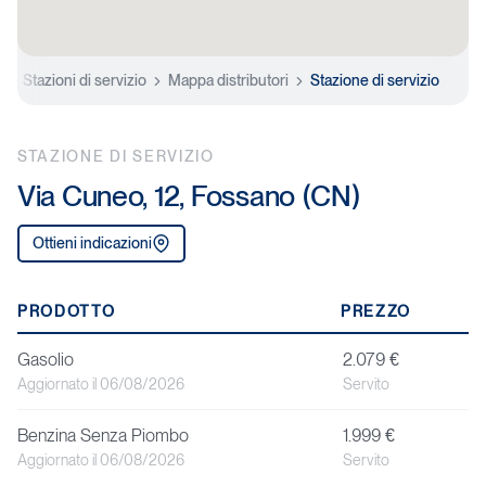
e
Stazioni di servizio
Mappa distributori
Stazione di servizio
STAZIONE DI SERVIZIO
Via Cuneo, 12, Fossano (CN)
Ottieni indicazioni
P
PRODOTTO
PREZZO
r
Gasolio
2.079 €
o
Aggiornato il 06/08/2026
Servito
d
Benzina Senza Piombo
1.999 €
o
Aggiornato il 06/08/2026
Servito