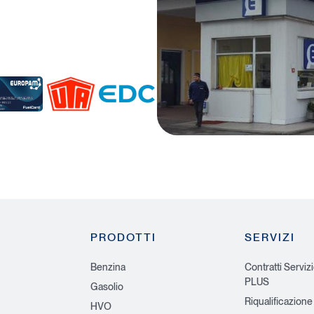
U
R
T
a
A
d
i
u
s
PRODOTTI
SERVIZI
Benzina
Contratti Serviz
PLUS
Gasolio
Riqualificazione
HVO