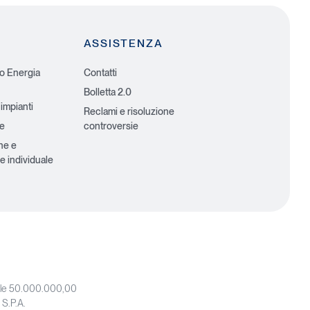
ASSISTENZA
io Energia
Contatti
Bolletta 2.0
 impianti
Reclami e risoluzione
he
controversie
ne e
e individuale
iale 50.000.000,00
 S.P.A.