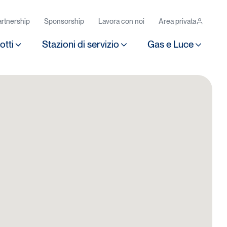
rtnership
Sponsorship
Lavora con noi
Area privata
otti
Stazioni di servizio
Gas e Luce