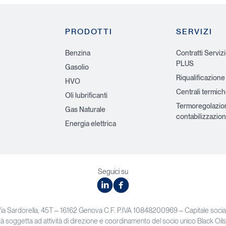
PRODOTTI
SERVIZI
Benzina
Contratti Serviz
PLUS
Gasolio
Riqualificazione
HVO
Centrali termic
Oli lubrificanti
Termoregolazio
Gas Naturale
contabilizzazion
Energia elettrica
Seguici su
linkedin
facebook
Via Sardorella, 45T – 16162 Genova C.F. P.IVA 10848200969 – Capitale soc
à soggetta ad attività di direzione e coordinamento del socio unico Black Oils