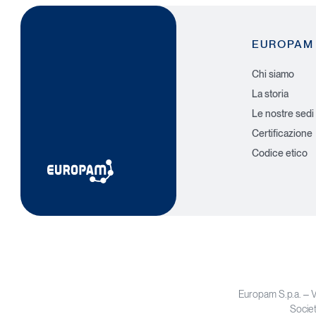
EUROPAM
Chi siamo
La storia
Le nostre sedi
Certificazione
Codice etico
Europam S.p.a. – 
Societ