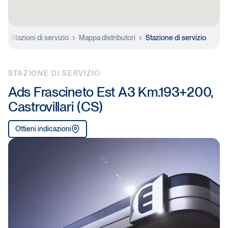
e
Stazioni di servizio
Mappa distributori
Stazione di servizio
STAZIONE DI SERVIZIO
Ads Frascineto Est A3 Km.193+200,
Castrovillari (CS)
Ottieni indicazioni