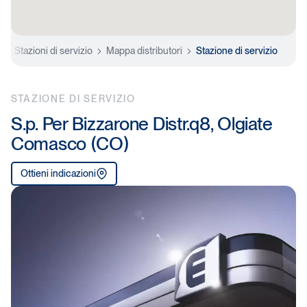
e
Stazioni di servizio
Mappa distributori
Stazione di servizio
STAZIONE DI SERVIZIO
S.p. Per Bizzarone Distr.q8, Olgiate
Comasco (CO)
Ottieni indicazioni