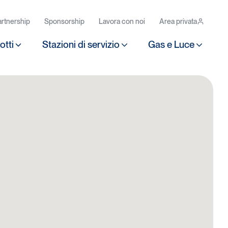
rtnership
Sponsorship
Lavora con noi
Area privata
otti
Stazioni di servizio
Gas e Luce