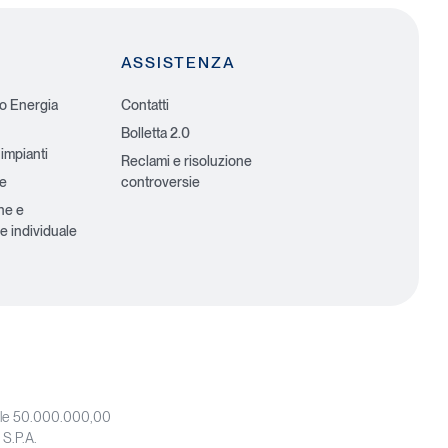
ASSISTENZA
io Energia
Contatti
Bolletta 2.0
 impianti
Reclami e risoluzione
he
controversie
ne e
e individuale
iale 50.000.000,00
 S.P.A.