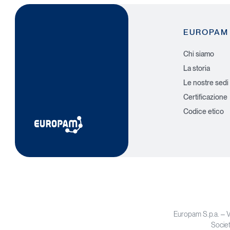
EUROPAM
Chi siamo
La storia
Le nostre sedi
Certificazione
Codice etico
Europam S.p.a. – 
Societ