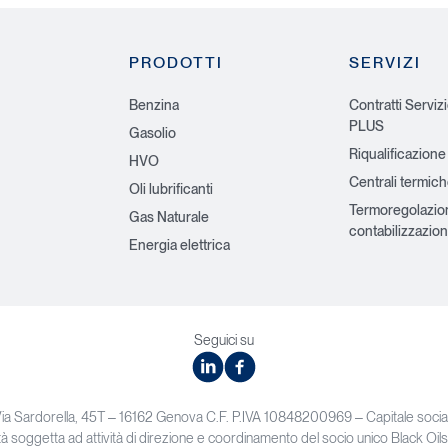
PRODOTTI
SERVIZI
Benzina
Contratti Serviz
PLUS
Gasolio
Riqualificazione
HVO
Centrali termic
Oli lubrificanti
Termoregolazio
Gas Naturale
contabilizzazion
Energia elettrica
Seguici su
linkedin
facebook
Via Sardorella, 45T – 16162 Genova C.F. P.IVA 10848200969 – Capitale soc
à soggetta ad attività di direzione e coordinamento del socio unico Black Oils